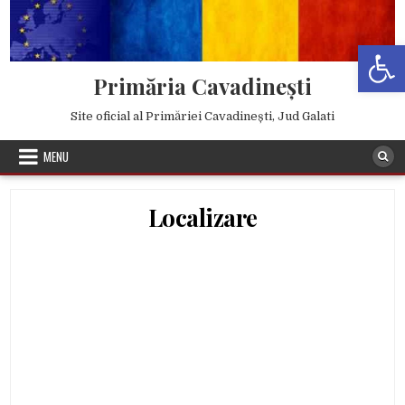
Skip to content
Deschide b
Primăria Cavadinești
Site oficial al Primăriei Cavadinești, Jud Galati
MENU
Localizare